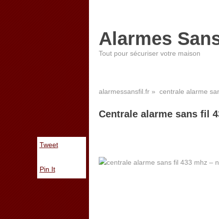
Alarmes Sans
Tout pour sécuriser votre maison
alarmessansfil.fr
» centrale alarme san
Centrale alarme sans fil
Tweet
Pin It