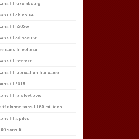
sans fil luxembourg
sans fil chinoise
sans fil h302w
sans fil cdiscount
me sans fil voltman
ans fil internet
ans fil fabrication francaise
sans fil 2015
ans fil iprotect avis
if alarme sans fil 60 millions
ans fil à piles
00 sans fil