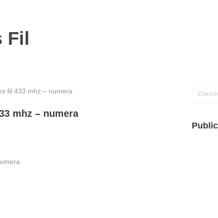
 Fil
s fil 433 mhz – numera
 433 mhz – numera
Public