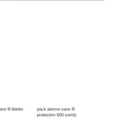
ns fil tibelec
pack alarme sans fil
protexiom 600 somfy