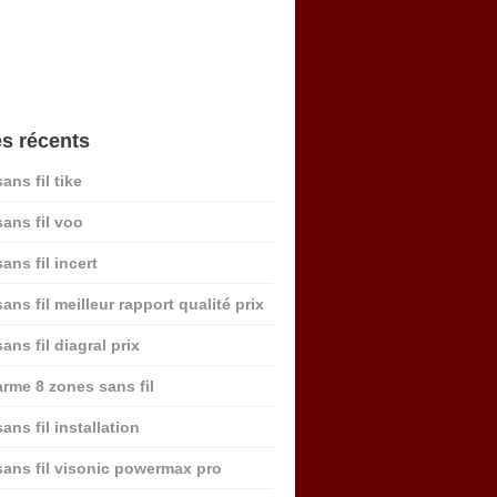
es récents
ans fil tike
sans fil voo
ans fil incert
ans fil meilleur rapport qualité prix
ans fil diagral prix
arme 8 zones sans fil
ans fil installation
sans fil visonic powermax pro