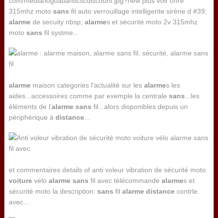
com/media/logoatlanticscdiscount.jpg?new plus voir offre
315mhz moto
sans
fil auto verrouillage intelligente sirène d #39;
alarme
de secuity nbsp;
alarme
s et sécurité moto 2v 315mhz
moto
sans
fil systme...
alarme
maison categories l'actualité sur les
alarme
s les
aides...accessoires comme par exemple la centrale
sans
...les
éléments de l'
alarme
sans
fil...alors disponibles depuis un
périphérique à
distance
...
et commentaires details of anti voleur vibration de sécurité moto
voiture
vélo
alarme
sans
fil avec télécommande
alarme
s et
sécurité moto la description:
sans
fil
alarme
distance
contrle.
avec...