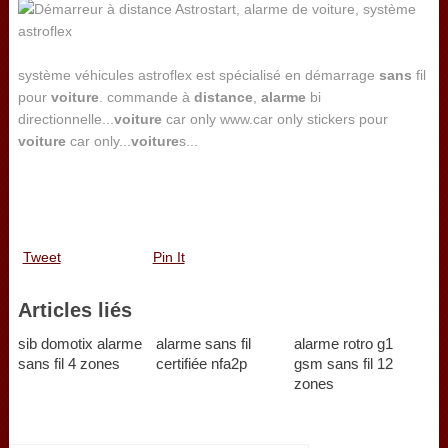
système véhicules astroflex est spécialisé en démarrage
sans
fil
pour
voiture
. commande à
distance
,
alarme
bi
directionnelle...
voiture
car only www.car only stickers pour
voiture
car only...
voiture
s...
Tweet
Pin It
Articles liés
sib domotix alarme
alarme sans fil
alarme rotro g1
sans fil 4 zones
certifiée nfa2p
gsm sans fil 12
zones