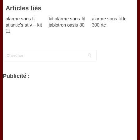
Articles liés
alarme sans fil
kit alarme sans-fil
alarme sans fil fc
atlantic’s st v – kit
jablotron oasis 80
300 rtc
11
Publicité :